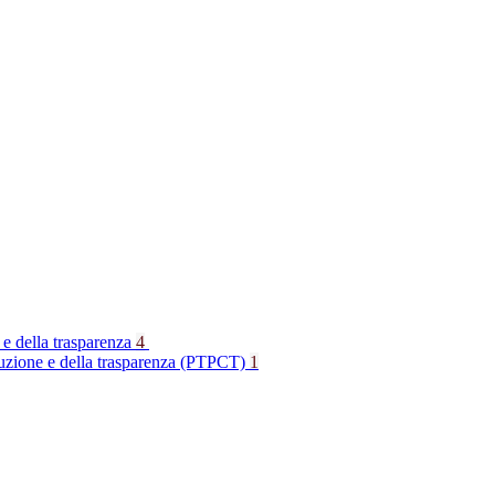
 e della trasparenza
4
rruzione e della trasparenza (PTPCT)
1