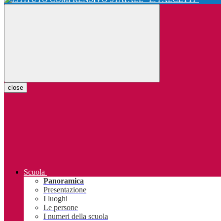
close
Scuola
Panoramica
Presentazione
I luoghi
Le persone
I numeri della scuola