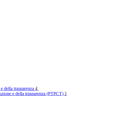
 e della trasparenza
4
rruzione e della trasparenza (PTPCT)
1