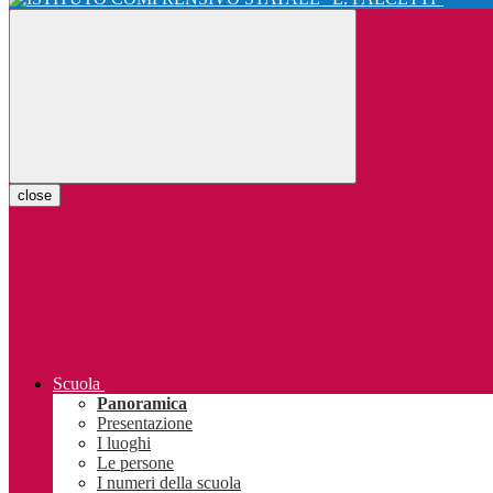
close
Scuola
Panoramica
Presentazione
I luoghi
Le persone
I numeri della scuola