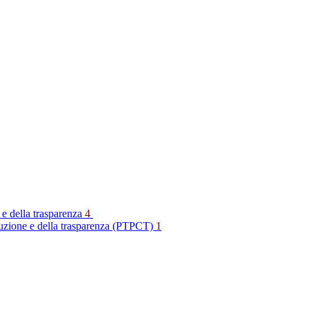
 e della trasparenza
4
rruzione e della trasparenza (PTPCT)
1