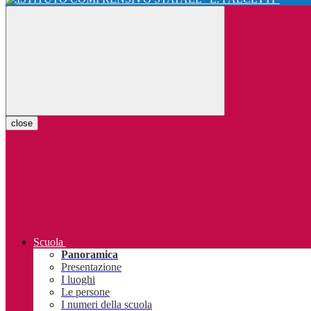
close
Scuola
Panoramica
Presentazione
I luoghi
Le persone
I numeri della scuola